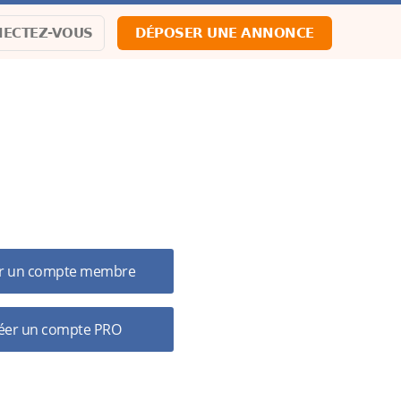
ECTEZ-VOUS
DÉPOSER UNE ANNONCE
ncore de compte ?
r un compte membre
éer un compte PRO