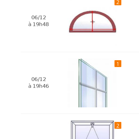
2
06/12
à 19h48
1
06/12
à 19h46
2