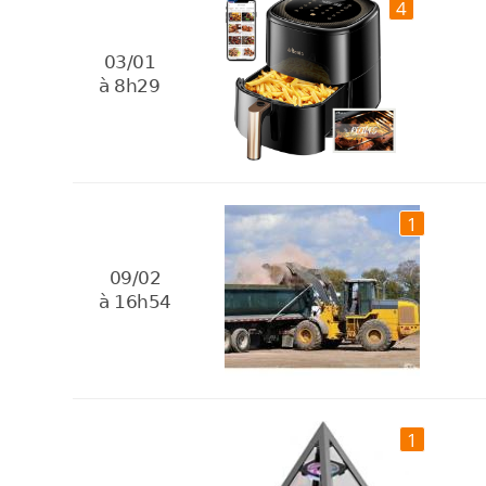
4
03/01
à 8h29
1
09/02
à 16h54
1