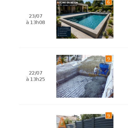
6
23/07
à 13h08
9
22/07
à 13h25
9