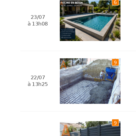
6
23/07
à 13h08
9
22/07
à 13h25
9