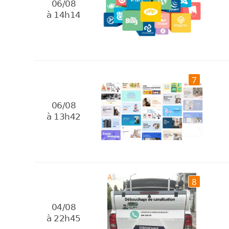
06/08
à 14h14
7
06/08
à 13h42
8
04/08
à 22h45