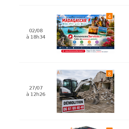
4
02/08
à 18h34
8
27/07
à 12h26