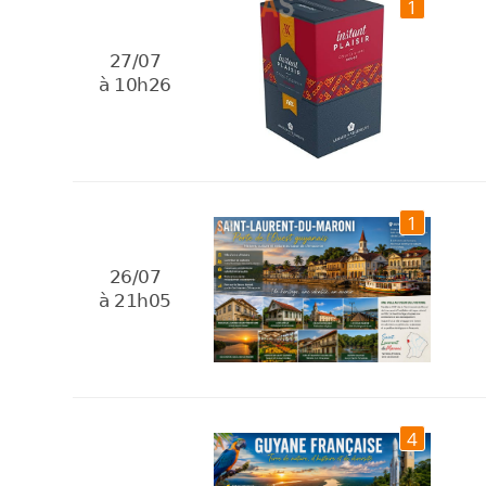
1
27/07
à 10h26
1
26/07
à 21h05
4