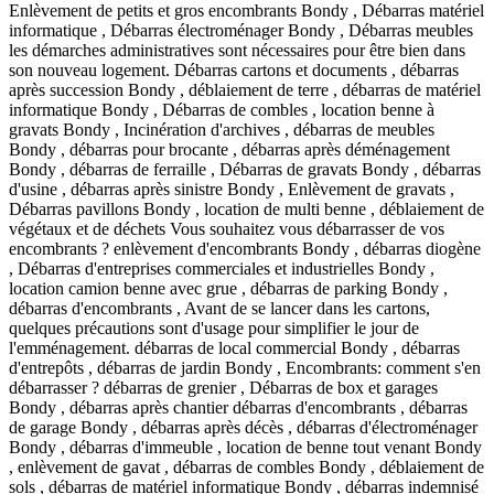
Enlèvement de petits et gros encombrants Bondy , Débarras matériel
informatique , Débarras électroménager Bondy , Débarras meubles
les démarches administratives sont nécessaires pour être bien dans
son nouveau logement. Débarras cartons et documents , débarras
après succession Bondy , déblaiement de terre , débarras de matériel
informatique Bondy , Débarras de combles , location benne à
gravats Bondy , Incinération d'archives , débarras de meubles
Bondy , débarras pour brocante , débarras après déménagement
Bondy , débarras de ferraille , Débarras de gravats Bondy , débarras
d'usine , débarras après sinistre Bondy , Enlèvement de gravats ,
Débarras pavillons Bondy , location de multi benne , déblaiement de
végétaux et de déchets Vous souhaitez vous débarrasser de vos
encombrants ? enlèvement d'encombrants Bondy , débarras diogène
, Débarras d'entreprises commerciales et industrielles Bondy ,
location camion benne avec grue , débarras de parking Bondy ,
débarras d'encombrants , Avant de se lancer dans les cartons,
quelques précautions sont d'usage pour simplifier le jour de
l'emménagement. débarras de local commercial Bondy , débarras
d'entrepôts , débarras de jardin Bondy , Encombrants: comment s'en
débarrasser ? débarras de grenier , Débarras de box et garages
Bondy , débarras après chantier débarras d'encombrants , débarras
de garage Bondy , débarras après décès , débarras d'électroménager
Bondy , débarras d'immeuble , location de benne tout venant Bondy
, enlèvement de gavat , débarras de combles Bondy , déblaiement de
sols , débarras de matériel informatique Bondy , débarras indemnisé