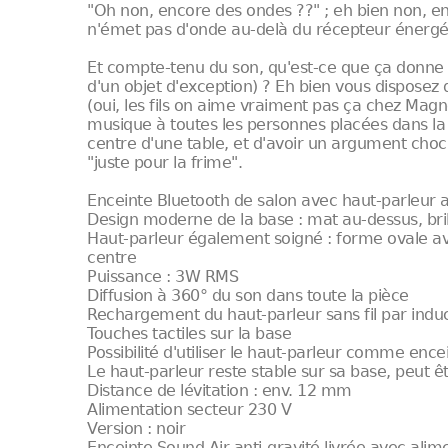
"Oh non, encore des ondes ??" ; eh bien non, enc
n'émet pas d'onde au-delà du récepteur énergét
Et compte-tenu du son, qu'est-ce que ça donne (
d'un objet d'exception) ? Eh bien vous dispose
(oui, les fils on aime vraiment pas ça chez Mag
musique à toutes les personnes placées dans la s
centre d'une table, et d'avoir un argument choc 
"juste pour la frime".
Enceinte Bluetooth de salon avec haut-parleur 
Design moderne de la base : mat au-dessus, bri
Haut-parleur également soigné : forme ovale ave
centre
Puissance : 3W RMS
Diffusion à 360° du son dans toute la pièce
Rechargement du haut-parleur sans fil par indu
Touches tactiles sur la base
Possibilité d'utiliser le haut-parleur comme e
Le haut-parleur reste stable sur sa base, peut ê
Distance de lévitation : env. 12 mm
Alimentation secteur 230 V
Version : noir
Enceinte Sound Air anti-gravité livrée avec ali