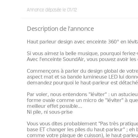
Annonce déposée
le 01/12
Description de l'annonce
Haut parleur design avec enceinte 360° en lévi
Si vous aimez la belle musique, pourquoi feriez-v
Avec l'enceinte SoundAir, vous pouvez avoir les
Commençons à parler du design global de votre 
aspect mat et sa bande lumineuse LED lui donn
demandez pourquoi le haut-parleur est détaché 
Par voler, nous entendons "léviter" : un astuc
forme ovale comme un micro de "léviter" à que
meilleur effet possible...
Ni pile, ni sous-prise
Vous vous dites probablement "Pas très pratiqu
base ET changer les piles du haut-parleur" ; eh b
comme votre plaque de cuisson), le haut-parleur 