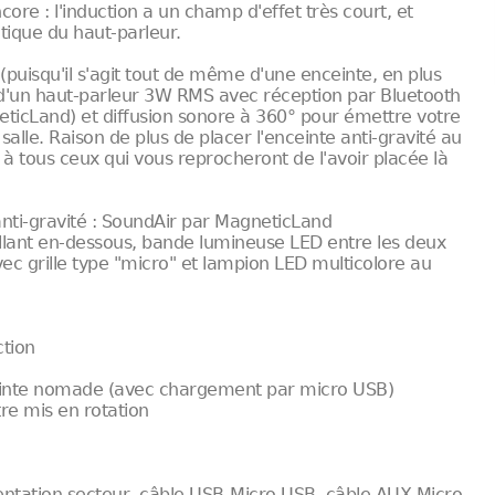
ore : l'induction a un champ d'effet très court, et
ique du haut-parleur.
puisqu'il s'agit tout de même d'une enceinte, en plus
z d'un haut-parleur 3W RMS avec réception par Bluetooth
neticLand) et diffusion sonore à 360° pour émettre votre
alle. Raison de plus de placer l'enceinte anti-gravité au
à tous ceux qui vous reprocheront de l'avoir placée là
anti-gravité : SoundAir par MagneticLand
llant en-dessous, bande lumineuse LED entre les deux
c grille type "micro" et lampion LED multicolore au
ction
nceinte nomade (avec chargement par micro USB)
tre mis en rotation
mentation secteur, câble USB-Micro USB, câble AUX Micro