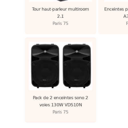
Tour haut-parleur multiroom
Enceintes 
2.1
A
Paris 75
Pack de 2 enceintes sono 2
voies 130W VDS10N
Paris 75