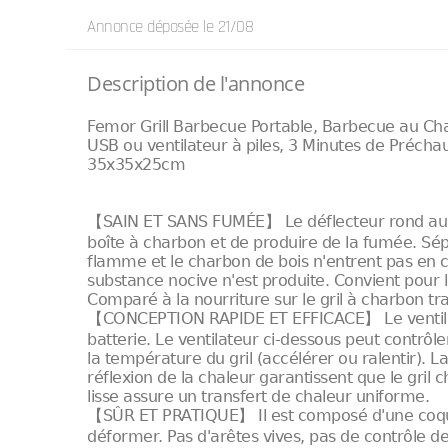
Annonce déposée
le 21/08
Description de l'annonce
Femor Grill Barbecue Portable, Barbecue au C
USB ou ventilateur à piles, 3 Minutes de Préchau
35x35x25cm
【SAIN ET SANS FUMÉE】 Le déflecteur rond au ce
boîte à charbon et de produire de la fumée. Sépa
flamme et le charbon de bois n'entrent pas en co
substance nocive n'est produite. Convient pour la
Comparé à la nourriture sur le gril à charbon tradi
【CONCEPTION RAPIDE ET EFFICACE】 Le ventilat
batterie. Le ventilateur ci-dessous peut contrô
la température du gril (accélérer ou ralentir). La 
réflexion de la chaleur garantissent que le gril
lisse assure un transfert de chaleur uniforme.
【SÛR ET PRATIQUE】 Il est composé d'une coque 
déformer. Pas d'arêtes vives, pas de contrôle de 