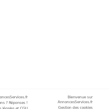
oncesServices.fr
Bienvenue sur
AnnoncesServices.fr
ons ? Réponses !
Gestion des cookies
os légales et CGU