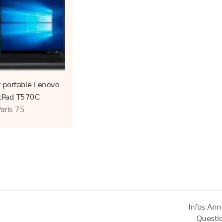
 portable Lenovo
kPad T570C
Paris 75
Infos Ann
Questi