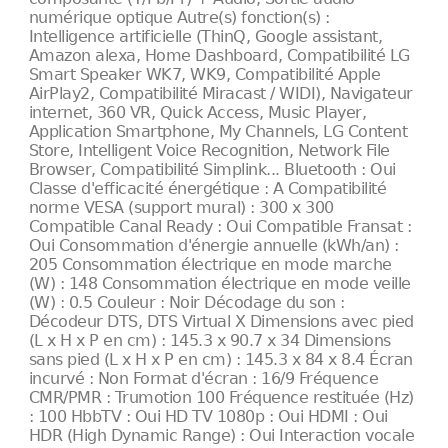
numérique optique Autre(s) fonction(s) :
Intelligence artificielle (ThinQ, Google assistant,
Amazon alexa, Home Dashboard, Compatibilité LG
Smart Speaker WK7, WK9, Compatibilité Apple
AirPlay2, Compatibilité Miracast / WIDI), Navigateur
internet, 360 VR, Quick Access, Music Player,
Application Smartphone, My Channels, LG Content
Store, Intelligent Voice Recognition, Network File
Browser, Compatibilité Simplink... Bluetooth : Oui
Classe d'efficacité énergétique : A Compatibilité
norme VESA (support mural) : 300 x 300
Compatible Canal Ready : Oui Compatible Fransat :
Oui Consommation d'énergie annuelle (kWh/an) :
205 Consommation électrique en mode marche
(W) : 148 Consommation électrique en mode veille
(W) : 0.5 Couleur : Noir Décodage du son :
Décodeur DTS, DTS Virtual X Dimensions avec pied
(L x H x P en cm) : 145.3 x 90.7 x 34 Dimensions
sans pied (L x H x P en cm) : 145.3 x 84 x 8.4 Écran
incurvé : Non Format d'écran : 16/9 Fréquence
CMR/PMR : Trumotion 100 Fréquence restituée (Hz)
: 100 HbbTV : Oui HD TV 1080p : Oui HDMI : Oui
HDR (High Dynamic Range) : Oui Interaction vocale