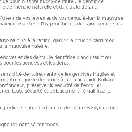
mide pour la santé bucco-dentaire : le dentifrice
elle de menthe naturelle et du citrate de zinc.
aîcheur de vos lèvres et de vos dents, éviter la mauvaise
 haleine, maintenir l’hygiène bucco-dentaire, réduire les
vaise haleine à la racine, garder la bouche parfumée
à la mauvaise haleine.
encives et des dents : le dentifrice blanchissant au
 pour les gencives et les dents.
sensibilité dentaire, renforce les gencives fragiles et
montrent que le dentifrice à la niacinamide Brilliant
rofondeur, préserver la sécurité de l’émail et
r en toute sécurité et efficacement l’émail fragile,
s ingrédients naturels de notre dentifrice Easilyous sont
 soigneusement sélectionnés.