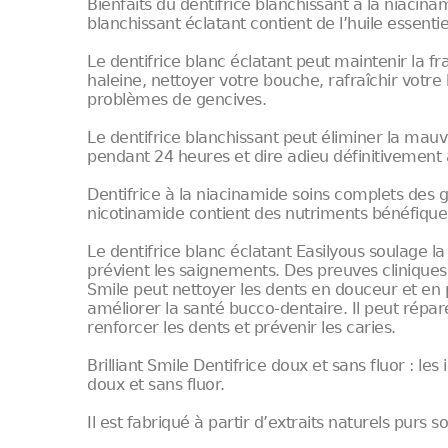
Bienfaits du dentifrice blanchissant à la niacina
blanchissant éclatant contient de l’huile essenti
Le dentifrice blanc éclatant peut maintenir la fr
haleine, nettoyer votre bouche, rafraîchir votre
problèmes de gencives.
Le dentifrice blanchissant peut éliminer la mau
pendant 24 heures et dire adieu définitivement 
Dentifrice à la niacinamide soins complets des g
nicotinamide contient des nutriments bénéfiques
Le dentifrice blanc éclatant Easilyous soulage la 
prévient les saignements. Des preuves cliniques 
Smile peut nettoyer les dents en douceur et en p
améliorer la santé bucco-dentaire. Il peut répare
renforcer les dents et prévenir les caries.
Brilliant Smile Dentifrice doux et sans fluor : le
doux et sans fluor.
Il est fabriqué à partir d’extraits naturels purs