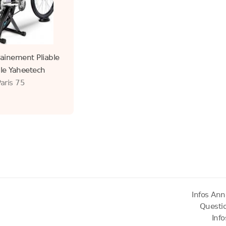
rainement Pliable
le Yaheetech
Paris 75
Infos Ann
Questi
Inf