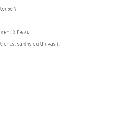
eteuse ?
ent à l’eau.
roncs, sapins ou thuyas ).