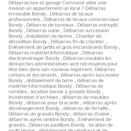
Débarras box et garage Comment vider une
maison un appartement un local ? Débarras
immeuble Bondy , Débarras de locaux
professionnels , Débarras de locaux commerciaux
Bondy , Débarras de bureaux , Débarras entrepôt
Bondy , Débarras usine , Débarras succession
Bondy , Installation de benne , Chantier de
démolition Bondy , Débarras fin de chantier ,
Enlèvement de petits et gros encombrants Bondy ,
Débarras matériel informatique , Débarras
électroménager Bondy , Débarras meubles les
démarches administratives sont nécessaires pour
être bien dans son nouveau logement. Débarras
cartons et documents , débarras après succession
Bondy , déblaiement de terre , débarras de
matériel informatique Bondy , Débarras de
combles , location benne à gravats Bondy ,
Incinération d'archives , débarras de meubles
Bondy , débarras pour brocante , débarras après
déménagement Bondy , débarras de ferraille ,
Débarras de gravats Bondy , débarras d'usine ,
débarras après sinistre Bondy , Enlèvement de
gravats , Débarras pavillons Bondy , location de
multi benne , déblaiement de végétaux et de