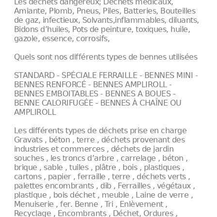
Les déchets dangereux; Déchets médicaux,
Amiante, Plomb, Pneus, Piles, Batteries, Bouteilles
de gaz, infectieux, Solvants,inflammables, diluants,
Bidons d’huiles, Pots de peinture, toxiques, huile,
gazole, essence, corrosifs,
Quels sont nos différents types de bennes utilisées
STANDARD - SPÉCIALE FERRAILLE - BENNES MINI -
BENNES RENFORCÉ - BENNES AMPLIROLL -
BENNES EMBOITABLES - BENNES A BOUES -
BENNE CALORIFUGÉE - BENNES À CHAÎNE OU
AMPLIROLL
Les différents types de déchets prise en charge
Gravats , béton , terre , déchets provenant des
industries et commerces , déchets de jardin
souches , les troncs d’arbre , carrelage , béton ,
brique , sable , tuiles , plâtre , bois , plastiques ,
cartons , papier , ferraille , terre , déchets verts ,
palettes encombrants , dib , Ferrailles , végétaux ,
plastique , bois déchet , meuble , Laine de verre ,
Menuiserie , fer. Benne , Tri , Enlèvement ,
Recyclage , Encombrants , Déchet, Ordures ,