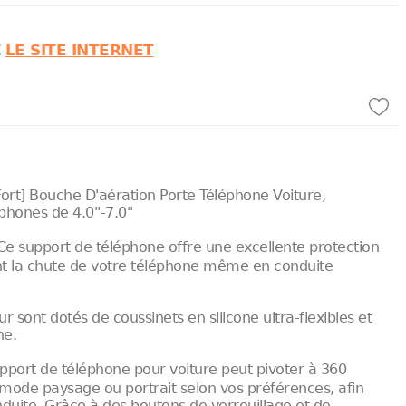
Z
LE SITE INTERNET
ort] Bouche D'aération Porte Téléphone Voiture,
hones de 4.0''-7.0''
e support de téléphone offre une excellente protection
nt la chute de votre téléphone même en conduite
ur sont dotés de coussinets en silicone ultra-flexibles et
ne.
port de téléphone pour voiture peut pivoter à 360
mode paysage ou portrait selon vos préférences, afin
duite. Grâce à des boutons de verrouillage et de