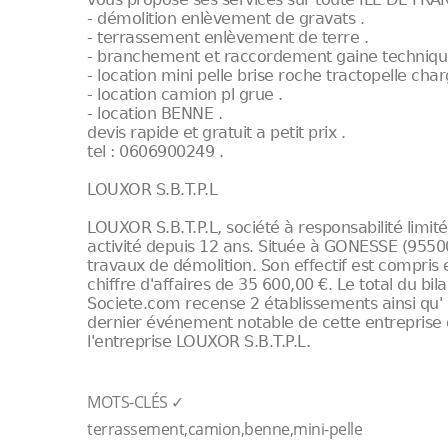
- démolition enlèvement de gravats .
- terrassement enlèvement de terre .
- branchement et raccordement gaine technique
- location mini pelle brise roche tractopelle ch
- location camion pl grue .
- location BENNE .
devis rapide et gratuit a petit prix .
tel : 0606900249 .
LOUXOR S.B.T.P.L
LOUXOR S.B.T.P.L, société à responsabilité limi
activité depuis 12 ans. Située à GONESSE (95500),
travaux de démolition. Son effectif est compris e
chiffre d'affaires de 35 600,00 €. Le total du b
Societe.com recense 2 établissements ainsi qu' 
dernier événement notable de cette entrepris
l'entreprise LOUXOR S.B.T.P.L.
MOTS-CLÉS ✓
terrassement,camion,benne,mini-pelle