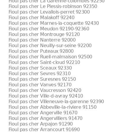
Fioul pas cher La Garenne-colombes 92250
Fioul pas cher Le Plessis-robinson 92350
Fioul pas cher Levallois-perret 92300
Fioul pas cher Malakoff 92240
Fioul pas cher Marnes-la-coquette 92430
Fioul pas cher Meudon 92190-92360
Fioul pas cher Montrouge 92120
Fioul pas cher Nanterre 92000
Fioul pas cher Neuilly-sur-seine 92200
Fioul pas cher Puteaux 92800
Fioul pas cher Rueil-malmaison 92500
Fioul pas cher Saint-cloud 92210
Fioul pas cher Sceaux 92330
Fioul pas cher Sevres 92310
Fioul pas cher Suresnes 92150
Fioul pas cher Vanves 92170
Fioul pas cher Vaucresson 92420
Fioul pas cher Ville-d-avray 92410
Fioul pas cher Villeneuve-la-garenne 92390
Fioul pas cher Abbeville-la-riviere 91150
Fioul pas cher Angerville 91670
Fioul pas cher Angervilliers 91470
Fioul pas cher Arpajon 91290
Fioul pas cher Arrancourt 91690