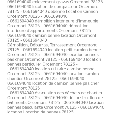
0661694040 enlevement gravas Orcemont 78125 -
0661694040 location de compacteur Orcemont
78125 - 0661694040 debenne Location Camion
Orcemont 78125 - 0661694040
- 0661694040 démolition intérieure d’immeuble
Orcemont 78125 - 0661694040 démolition
intérieure d’appartements Orcemont 78125 -
0661694040 camion benne location Orcemont
78125 - 0661694040
Démolition, Débarras, Terrassement Orcemont
78125 - 0661694040 location petit camion benne
Orcemont 78125 - 0661694040 location bennes
pas cher Orcemont 78125 - 0661694040 location
bennes particulier Orcemont 78125 -
- 0661694040 location utilitaire camion benne
Orcemont 78125 - 0661694040 location camion
chantier Orcemont 78125 - 0661694040 -
0661694040 location de camion benne pas cher
Orcemont 78125
- 0661694040 évacuation des déchets de chantier
Orcemont 78125 - 0661694040 déconstruction de
bâtiments Orcemont 78125 - 0661694040 location
bennes basculante Orcemont 78125 - 0661694040
location Location de bennes 78125