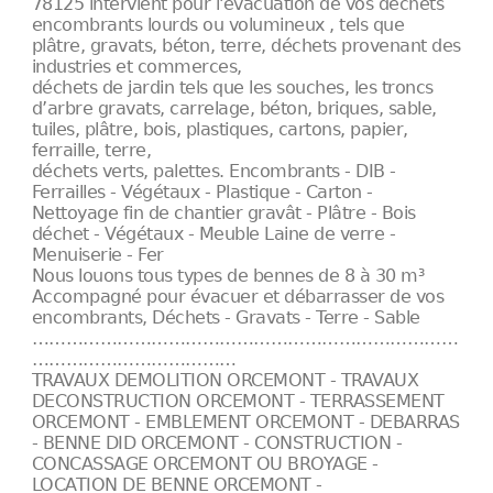
78125 intervient pour l'évacuation de vos déchets
encombrants lourds ou volumineux , tels que
plâtre, gravats, béton, terre, déchets provenant des
industries et commerces,
déchets de jardin tels que les souches, les troncs
d’arbre gravats, carrelage, béton, briques, sable,
tuiles, plâtre, bois, plastiques, cartons, papier,
ferraille, terre,
déchets verts, palettes. Encombrants - DIB -
Ferrailles - Végétaux - Plastique - Carton -
Nettoyage fin de chantier gravât - Plâtre - Bois
déchet - Végétaux - Meuble Laine de verre -
Menuiserie - Fer
Nous louons tous types de bennes de 8 à 30 m³
Accompagné pour évacuer et débarrasser de vos
encombrants, Déchets - Gravats - Terre - Sable
…………………………………………………………………
………………………………
TRAVAUX DEMOLITION ORCEMONT - TRAVAUX
DECONSTRUCTION ORCEMONT - TERRASSEMENT
ORCEMONT - EMBLEMENT ORCEMONT - DEBARRAS
- BENNE DID ORCEMONT - CONSTRUCTION -
CONCASSAGE ORCEMONT OU BROYAGE -
LOCATION DE BENNE ORCEMONT -