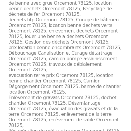
de benne avec grue Orcemont 78125, location
benne dechets Orcemont 78125, Recyclage de
déchets de fer Orcemont 78125,
dechets btp Orcemont 78125, Curage de bâtiment
Orcemont 78125, location benne dechets verts
Orcemont 78125, enlevement dechets Orcemont
78125, louer une benne a dechets Orcemont
78125, Gestion des déchets Orcemont 78125,
prix location benne encombrants Orcemont 78125,
Débouchage Canalisation et Curage détartrage
Orcemont 78125, camion pompe assainissement
Orcemont 78125, travaux de déblaiement
Orcemont 78125,
evacuation terre prix Orcemont 78125, location
benne chantier Orcemont 78125, Camion
Dégorgement Orcemont 78125, benne de chantier
location Orcemont 78125,
Enlèvement de gravats Orcemont 78125, dechet
chantier Orcemont 78125, Désamiantage
Orcemont 78125, évacuation des gravats et de la
terre Orcemont 78125, enlèvement de la terre
Orcemont 78125, enlèvement de sable Orcemont
78125,
Récupération de métaux ferreux Orcemont 78125,