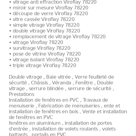
• vitrage anti effraction Viroflay 78220
• miroir sur mesure Viroflay 78220
• découpe de verre Viroflay 78220
• vitre cassée Viroflay 78220
• simple vitrage Viroflay 78220
• double vitrage Viroflay 78220
• remplacement de vitrage Viroflay 78220
• vitrage Viroflay 78220
• survitrage Viroflay 78220
• pose de vitrine Viroflay 78220
• vitrage isolant Viroflay 78220
• triple vitrage Viroflay 78220
Double vitrage , Baie vitrée , Verre feuilleté de
sécurité , Châssis , Véranda , Fenêtre , Double
vitrage , serrure blindée , serrure de sécurité ,
Prestations
Installation de fenêtres en PVC , Travaux de
menuiserie , Fabrication de menuiseries , ente et
installation de fenêtres en bois , Vente et installation
de fenêtres en PVC
fenêtres en aluminium , installation de portes
d'entrée , installation de volets roulants , volets
battants , portails en PVC