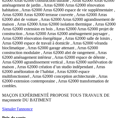
62000 Arras 62000 construction durable , Arras 62000 Arras 62000
aménagement de jardin , Arras 62000 Arras 62000 rénovation
habitation , Arras 62000 Arras 62000 espace de vie supplémentaire ,
Arras 62000 Arras 62000 terrasse couverte , Arras 62000 Arras
62000 abri de voiture , Arras 62000 Arras 62000 agrandissement de
maison , Arras 62000 Arras 62000 isolation thermique , Arras 62000
Arras 62000 extension en bois , Arras 62000 Arras 62000 projet de
construction , Arras 62000 Arras 62000 aménagement paysager ,
Arras 62000 rénovation énergétique , Arras 62000 salle de loisirs ,
Arras 62000 espace de travail à domicile , Arras 62000 véranda
bioclimatique , Arras 62000 garage attenant , Arras 62000
construction modulaire , Arras 62000 abri de rangement , Arras
62000 aménagement intérieur , Arras 62000 espace de détente ,
Arras 62000 agrandissement vertical , Arras 62000 surélévation de
maison , Arras 62000 création d’un studio indépendant , Arras
62000 amélioration de l’habitat , Arras 62000 espace
multifonctionnel , Arras 62000 conception architecturale , Arras
62000 extension contemporaine , Arras 62000 transformation de
combles.
MAÇON EXPÉRIMENTÉ PROPOSE TOUS TRAVAUX DE
maçonnerie DU BATIMENT
Signaler l'annonce
Prix de vente