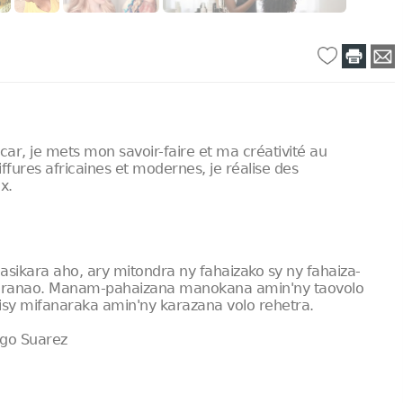
car, je mets mon savoir-faire et ma créativité au
ffures africaines et modernes, je réalise des
x.
kara aho, ary mitondra ny fahaizako sy ny fahaiza-
ranao. Manam-pahaizana manokana amin'ny taovolo
isy mifanaraka amin'ny karazana volo rehetra.
ego Suarez