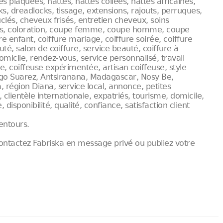
ses plaquées, nattes, nattes collées, nattes africaines,
cks, dreadlocks, tissage, extensions, rajouts, perruques,
lés, cheveux frisés, entretien cheveux, soins
cles, coloration, coupe femme, coupe homme, coupe
 enfant, coiffure mariage, coiffure soirée, coiffure
é, salon de coiffure, service beauté, coiffure à
micile, rendez-vous, service personnalisé, travail
e, coiffeuse expérimentée, artisan coiffeuse, style
ego Suarez, Antsiranana, Madagascar, Nosy Be,
égion Diana, service local, annonce, petites
 clientèle internationale, expatriés, tourisme, domicile,
 disponibilité, qualité, confiance, satisfaction client
entours.
ntactez Fabriska en message privé ou publiez votre