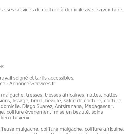
e ses services de coiffure à domicile avec savoir-faire,
ls
vail soigné et tarifs accessibles.
ce : AnnoncesServices.fr
 malgache, tresses, tresses africaines, nattes, nattes
sions, tissage, braid, beauté, salon de coiffure, coiffure
à domicile, Diego Suarez, Antsiranana, Madagascar,
ge, coiffure événement, mise en beauté, soins
retien cheveux
oiffeuse malgache, coiffure malgache, coiffure africaine,