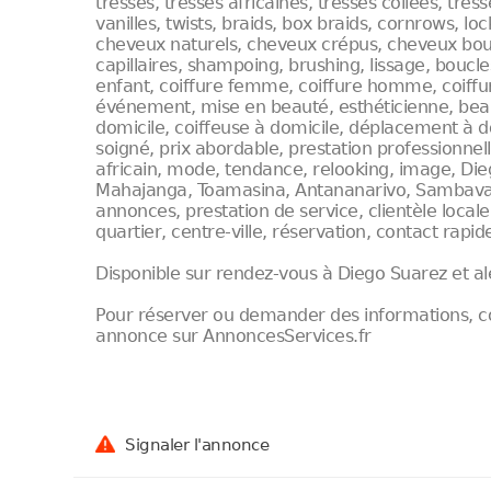
tresses, tresses africaines, tresses collées, tres
vanilles, twists, braids, box braids, cornrows, lo
cheveux naturels, cheveux crépus, cheveux bouc
capillaires, shampoing, brushing, lissage, bou
enfant, coiffure femme, coiffure homme, coiffure
événement, mise en beauté, esthéticienne, beaut
domicile, coiffeuse à domicile, déplacement à do
soigné, prix abordable, prestation professionnell
africain, mode, tendance, relooking, image, Di
Mahajanga, Toamasina, Antananarivo, Sambava, r
annonces, prestation de service, clientèle locale,
quartier, centre-ville, réservation, contact rapide,
Disponible sur rendez-vous à Diego Suarez et al
Pour réserver ou demander des informations, co
annonce sur AnnoncesServices.fr
Signaler l'annonce