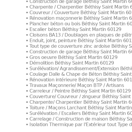
• Construction de garage Béthisy Saint Martin 
• Charpente / Charpentier Béthisy Saint Martin
• Couvreur / Couverture Béthisy Saint Martin 6
• Rénovation maçonnerie Béthisy Saint Martin 
• Plancher béton ou bois Béthisy Saint Martin 6
• Escalier béton Béthisy Saint Martin 60129
• Cloisons BA13 / Doublages en plaques de plât
• Enduit, joint, peinture Béthisy Saint Martin 60
• Tout type de couverture zinc ardoise Béthisy 
• Construction de garage Béthisy Saint Martin 
• Gros oeuvre Béthisy Saint Martin 60129
• Démolition Béthisy Saint Martin 60129
• Surélévation/ Agrandissement/Extension Béthi
• Coulage Dalle & Chape de Béton Béthisy Sain
• Rénovation intérieure Béthisy Saint Martin 60
• Travaux Maçonnerie/ Maçon BTP / Artisans
• Carreleur / Peintre Béthisy Saint Martin 60129
• Couverture/ Couvreur / zingueur Béthisy Sain
• Charpente/ Charpentier Béthisy Saint Martin 
• Toiture / Maçons Larchant Béthisy Saint Marti
• Surélévation / Escaliers Béthisy Saint Martin 
• Carrelage / Construction de maison Béthisy S
• Isolation Thermique par l'Extérieur tout Type