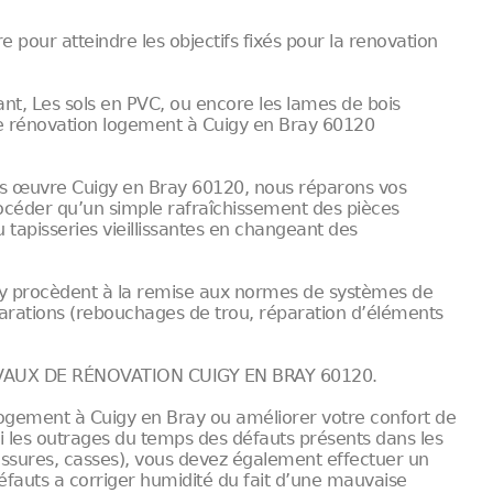
our atteindre les objectifs fixés pour la renovation
nt, Les sols en PVC, ou encore les lames de bois
e rénovation logement à Cuigy en Bray 60120
s œuvre Cuigy en Bray 60120, nous réparons vos
procéder qu’un simple rafraîchissement des pièces
 tapisseries vieillissantes en changeant des
ay procèdent à la remise aux normes de systèmes de
éparations (rebouchages de trou, réparation d’éléments
AUX DE RÉNOVATION CUIGY EN BRAY 60120.
ogement à Cuigy en Bray ou améliorer votre confort de
ubi les outrages du temps des défauts présents dans les
fissures, casses), vous devez également effectuer un
éfauts a corriger humidité du fait d’une mauvaise