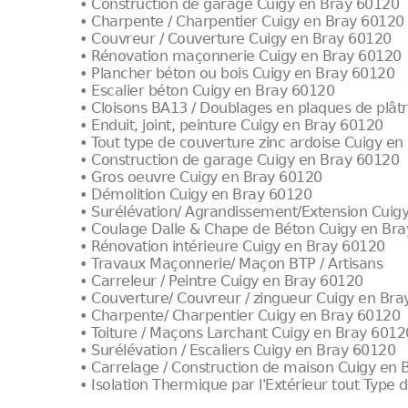
• Construction de garage Cuigy en Bray 60120
• Charpente / Charpentier Cuigy en Bray 60120
• Couvreur / Couverture Cuigy en Bray 60120
• Rénovation maçonnerie Cuigy en Bray 60120
• Plancher béton ou bois Cuigy en Bray 60120
• Escalier béton Cuigy en Bray 60120
• Cloisons BA13 / Doublages en plaques de plât
• Enduit, joint, peinture Cuigy en Bray 60120
• Tout type de couverture zinc ardoise Cuigy e
• Construction de garage Cuigy en Bray 60120
• Gros oeuvre Cuigy en Bray 60120
• Démolition Cuigy en Bray 60120
• Surélévation/ Agrandissement/Extension Cuig
• Coulage Dalle & Chape de Béton Cuigy en Br
• Rénovation intérieure Cuigy en Bray 60120
• Travaux Maçonnerie/ Maçon BTP / Artisans
• Carreleur / Peintre Cuigy en Bray 60120
• Couverture/ Couvreur / zingueur Cuigy en Br
• Charpente/ Charpentier Cuigy en Bray 60120
• Toiture / Maçons Larchant Cuigy en Bray 6012
• Surélévation / Escaliers Cuigy en Bray 60120
• Carrelage / Construction de maison Cuigy en
• Isolation Thermique par l'Extérieur tout Type