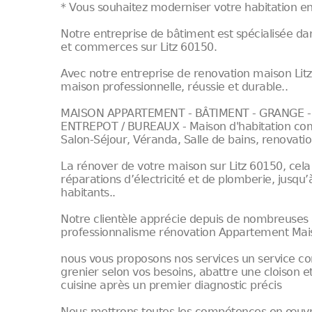
* Vous souhaitez moderniser votre habitation en
Notre entreprise de bâtiment est spécialisée d
et commerces sur Litz 60150.
Avec notre entreprise de renovation maison Lit
maison professionnelle, réussie et durable..
MAISON APPARTEMENT - BÂTIMENT - GRANGE - 
ENTREPOT / BUREAUX - Maison d'habitation comp
Salon-Séjour, Véranda, Salle de bains, renovatio
La rénover de votre maison sur Litz 60150, cela
réparations d’électricité et de plomberie, jusqu
habitants..
Notre clientèle apprécie depuis de nombreuses 
professionnalisme rénovation Appartement Mais
nous vous proposons nos services un service co
grenier selon vos besoins, abattre une cloison e
cuisine après un premier diagnostic précis
Nous mettrons toutes les compétences en œuvre p