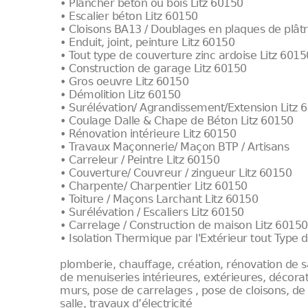
• Plancher béton ou bois Litz 60150
• Escalier béton Litz 60150
• Cloisons BA13 / Doublages en plaques de plât
• Enduit, joint, peinture Litz 60150
• Tout type de couverture zinc ardoise Litz 6015
• Construction de garage Litz 60150
• Gros oeuvre Litz 60150
• Démolition Litz 60150
• Surélévation/ Agrandissement/Extension Litz 
• Coulage Dalle & Chape de Béton Litz 60150
• Rénovation intérieure Litz 60150
• Travaux Maçonnerie/ Maçon BTP / Artisans
• Carreleur / Peintre Litz 60150
• Couverture/ Couvreur / zingueur Litz 60150
• Charpente/ Charpentier Litz 60150
• Toiture / Maçons Larchant Litz 60150
• Surélévation / Escaliers Litz 60150
• Carrelage / Construction de maison Litz 60150
• Isolation Thermique par l'Extérieur tout Type
plomberie, chauffage, création, rénovation de s
de menuiseries intérieures, extérieures, décorat
murs, pose de carrelages , pose de cloisons, de
salle, travaux d’électricité