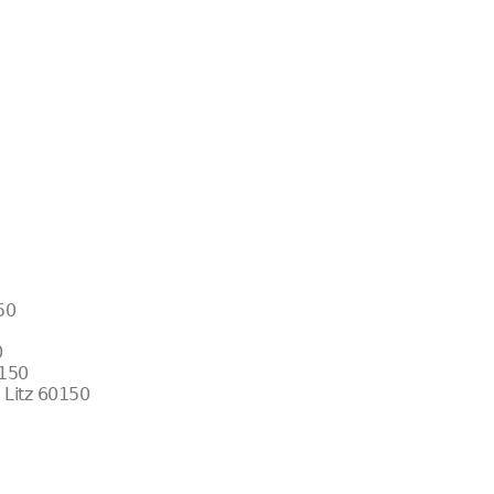
50
0
0150
 Litz 60150