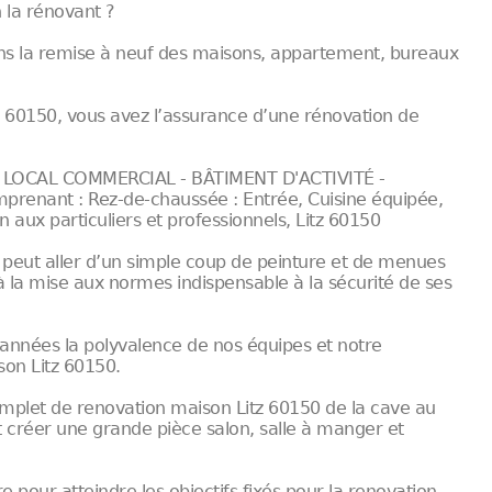
 la rénovant ?
ans la remise à neuf des maisons, appartement, bureaux
z 60150, vous avez l’assurance d’une rénovation de
LOCAL COMMERCIAL - BÂTIMENT D'ACTIVITÉ -
renant : Rez-de-chaussée : Entrée, Cuisine équipée,
n aux particuliers et professionnels, Litz 60150
 peut aller d’un simple coup de peinture et de menues
’à la mise aux normes indispensable à la sécurité de ses
années la polyvalence de nos équipes et notre
on Litz 60150.
mplet de renovation maison Litz 60150 de la cave au
t créer une grande pièce salon, salle à manger et
our atteindre les objectifs fixés pour la renovation