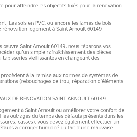
our atteindre les objectifs fixés pour la renovation
nt, Les sols en PVC, ou encore les lames de bois
e rénovation logement à Saint Arnoult 60149
s œuvre Saint Arnoult 60149, nous réparons vos
procéder qu’un simple rafraîchissement des pièces
 tapisseries vieillissantes en changeant des
t procèdent à la remise aux normes de systèmes de
éparations (rebouchages de trou, réparation d’éléments
AUX DE RÉNOVATION SAINT ARNOULT 60149.
gement à Saint Arnoult ou améliorer votre confort de
ubi les outrages du temps des défauts présents dans les
fissures, casses), vous devez également effectuer un
éfauts a corriger humidité du fait d’une mauvaise