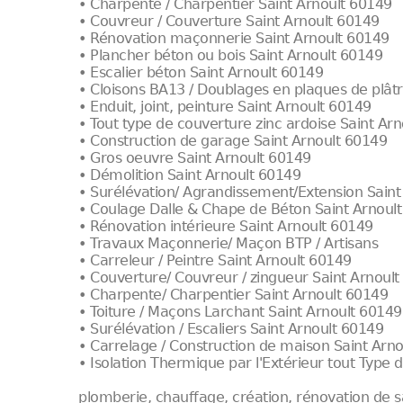
• Charpente / Charpentier Saint Arnoult 60149
• Couvreur / Couverture Saint Arnoult 60149
• Rénovation maçonnerie Saint Arnoult 60149
• Plancher béton ou bois Saint Arnoult 60149
• Escalier béton Saint Arnoult 60149
• Cloisons BA13 / Doublages en plaques de plât
• Enduit, joint, peinture Saint Arnoult 60149
• Tout type de couverture zinc ardoise Saint Ar
• Construction de garage Saint Arnoult 60149
• Gros oeuvre Saint Arnoult 60149
• Démolition Saint Arnoult 60149
• Surélévation/ Agrandissement/Extension Saint
• Coulage Dalle & Chape de Béton Saint Arnoul
• Rénovation intérieure Saint Arnoult 60149
• Travaux Maçonnerie/ Maçon BTP / Artisans
• Carreleur / Peintre Saint Arnoult 60149
• Couverture/ Couvreur / zingueur Saint Arnoul
• Charpente/ Charpentier Saint Arnoult 60149
• Toiture / Maçons Larchant Saint Arnoult 60149
• Surélévation / Escaliers Saint Arnoult 60149
• Carrelage / Construction de maison Saint Arn
• Isolation Thermique par l'Extérieur tout Type
plomberie, chauffage, création, rénovation de s