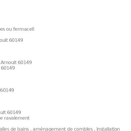
res ou fermacell
noult 60149
 Arnoult 60149
t 60149
t 60149
oult 60149
 de ravalement
alles de bains , aménagement de combles , installation