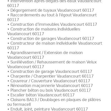
• Intervention après dégâts des eaux Vaudancourt
60117
• Dégorgement de tuyaux Vaudancourt 60117
• Raccordements au tout à l'égout Vaudancourt
60117
• Construction d’immeubles Vaudancourt 60117
• Construction de maisons individuelles
Vaudancourt 60117
• Construction de garages Vaudancourt 60117
• Constructeur de maison individuelle Vaudancourt
60117
• Agrandissement / Extension de maison
Vaudancourt 60117
• Surélévation / Rehaussement de maison Velux
Vaudancourt 60117
• Construction de garage Vaudancourt 60117
• Charpente / Charpentier Vaudancourt 60117
• Couvreur / Couverture Vaudancourt 60117
• Rénovation maçonnerie Vaudancourt 60117
• Plancher béton ou bois Vaudancourt 60117
• Escalier béton Vaudancourt 60117
• Cloisons BA13 / Doublages en plaques de plâtres
ou fermacell
• Enduit, joint, peinture Vaudancourt 60117