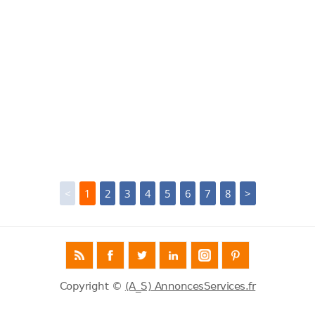
<
1
2
3
4
5
6
7
8
>
Copyright ©
(A_S) AnnoncesServices.fr