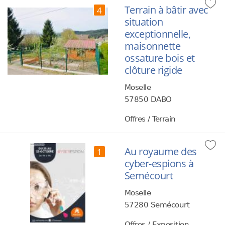
Terrain à bâtir avec
4
situation
exceptionnelle,
maisonnette
ossature bois et
clôture rigide
Moselle
57850 DABO
Offres / Terrain
Au royaume des
1
cyber-espions à
Semécourt
Moselle
57280 Semécourt
Offres / Exposition...