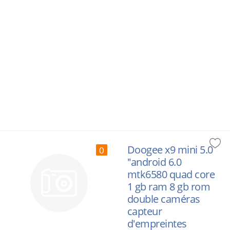
Doogee x9 mini 5.0
0
''android 6.0
mtk6580 quad core
1 gb ram 8 gb rom
double caméras
capteur
d'empreintes