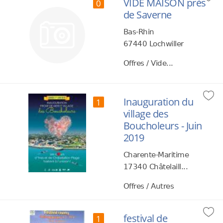
VIDE MAISON près
0
de Saverne
Bas-Rhin
67440 Lochwiller
Offres / Vide...
Inauguration du
1
village des
Boucholeurs - Juin
2019
Charente-Maritime
17340 Châtelaill...
Offres / Autres
festival de
1