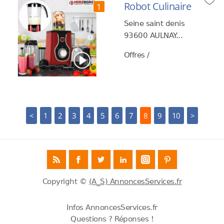
Robot Culinaire
1
Seine saint denis
93600 AULNAY...
Offres /
<
1
2
3
4
5
6
7
8
9
10
>
Copyright ©
(A_S) AnnoncesServices.fr
Infos AnnoncesServices.fr
Questions ? Réponses !