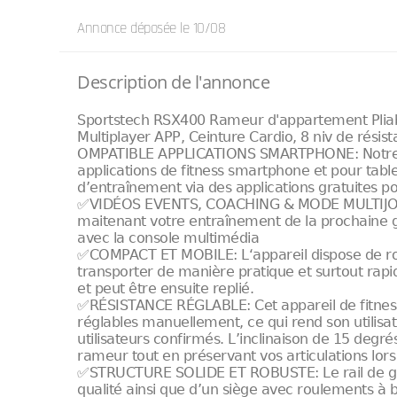
Annonce déposée
le 10/08
Description de l'annonce
Sportstech RSX400 Rameur d'appartement Pliab
Multiplayer APP, Ceinture Cardio, 8 niv de résis
OMPATIBLE APPLICATIONS SMARTPHONE: Notre r
applications de fitness smartphone et pour tab
d’entraînement via des applications gratuites 
✅VIDÉOS EVENTS, COACHING & MODE MULTIJOU
maitenant votre entraînement de la prochaine g
avec la console multimédia
✅COMPACT ET MOBILE: L‘appareil dispose de rou
transporter de manière pratique et surtout rapid
et peut être ensuite replié.
✅RÉSISTANCE RÉGLABLE: Cet appareil de fitnes
réglables manuellement, ce qui rend son utilis
utilisateurs confirmés. L’inclinaison de 15 deg
rameur tout en préservant vos articulations lor
✅STRUCTURE SOLIDE ET ROBUSTE: Le rail de gui
qualité ainsi que d’un siège avec roulements à b