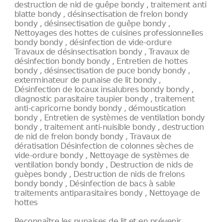
destruction de nid de guêpe bondy , traitement anti
blatte bondy , désinsectisation de frelon bondy
bondy , désinsectisation de guêpe bondy ,
Nettoyages des hottes de cuisines professionnelles
bondy bondy , désinfection de vide-ordure
Travaux de désinsectisation bondy , Travaux de
désinfection bondy bondy , Entretien de hottes
bondy , désinsectisation de puce bondy bondy ,
exterminateur de punaise de lit bondy ,
Désinfection de locaux insalubres bondy bondy ,
diagnostic parasitaire taupier bondy , traitement
anti-capricorne bondy bondy , démoustication
bondy , Entretien de systèmes de ventilation bondy
bondy , traitement anti-nuisible bondy , destruction
de nid de frelon bondy bondy , Travaux de
dératisation Désinfection de colonnes sèches de
vide-ordure bondy , Nettoyage de systèmes de
ventilation bondy bondy , Destruction de nids de
guèpes bondy , Destruction de nids de frelons
bondy bondy , Désinfection de bacs à sable
traitements antiparasitaires bondy , Nettoyage de
hottes
Reconnaître les punaises de lit et en prévenir