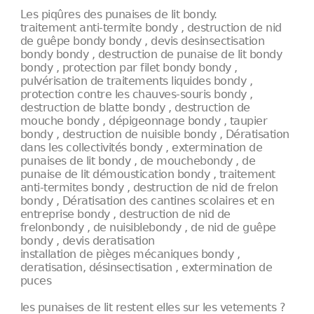
Les piqûres des punaises de lit bondy.
traitement anti-termite bondy , destruction de nid
de guêpe bondy bondy , devis desinsectisation
bondy bondy , destruction de punaise de lit bondy
bondy , protection par filet bondy bondy ,
pulvérisation de traitements liquides bondy ,
protection contre les chauves-souris bondy ,
destruction de blatte bondy , destruction de
mouche bondy , dépigeonnage bondy , taupier
bondy , destruction de nuisible bondy , Dératisation
dans les collectivités bondy , extermination de
punaises de lit bondy , de mouchebondy , de
punaise de lit démoustication bondy , traitement
anti-termites bondy , destruction de nid de frelon
bondy , Dératisation des cantines scolaires et en
entreprise bondy , destruction de nid de
frelonbondy , de nuisiblebondy , de nid de guêpe
bondy , devis deratisation
installation de pièges mécaniques bondy ,
deratisation, désinsectisation , extermination de
puces
les punaises de lit restent elles sur les vetements ?