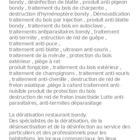
bondy , désinfection de blatte , produit anti-pigeon
bondy , traitement du bois de charpente ,
destruction d'hyménoptère bondy , Démoustication
traitement du bois par injection , produit anti-blatte
bondy , traitement du bois en autoclave ,
traitements antiparasitaires bondy , traitement
anti-termite , estruction de nid de guêpe ,
traitement anti-puce ,
traitement anti blatte , ultrason anti-souris ,
traitement de la mérule , protection du bois
extérieur , piège à rat
produit fongicide , traitement du bois extérieur ,
traitement de champignons , traitement anti-souris
, traitement anti-chenille , destruction de nid de
frelon asiatique ,piège à cafard traitement anti-
nuisible produit de protection du bois
destruction de nid de frelon insectiside Lutte anti-
parasitaires, anti-termites déparasitage
La dératisation restaurant bondy.
Des spécialistes de la dératisation, de la
désinsectisation et de la désinfection au service des
particuliers et des professionnels pour les
habitations, les locaux commerciaux, les lieux