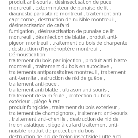
produit anti-souris , désinsectisation de puce
montreuil , exterminateur de punaise de lit ,
diagnostic parasitaire montreuil , traitement anti-
capricorne , destruction de nuisible montreuil ,
désinsectisation de cafard
fumigation , désinsectisation de punaise de lit
montreuil , désinfection de blatte , produit anti-
pigeon montreuil , traitement du bois de charpente
, destruction d'hyménoptère montreuil ,
Démoustication
traitement du bois par injection , produit anti-blatte
montreuil , traitement du bois en autoclave ,
traitements antiparasitaires montreuil , traitement
anti-termite , estruction de nid de guêpe ,
traitement anti-puce ,
traitement anti blatte , ultrason anti-souris ,
traitement de la mérule , protection du bois
extérieur , piège à rat
produit fongicide , traitement du bois extérieur ,
traitement de champignons , traitement anti-souris
, traitement anti-chenille , destruction de nid de
frelon asiatique ,piège à cafard traitement anti-
nuisible produit de protection du bois
destruction de nid de frelon insectiside Lutte anti-