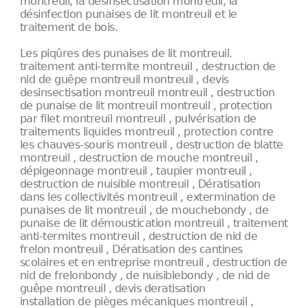
montreuil, la désinsectisation montreuil, la
désinfection punaises de lit montreuil et le
traitement de bois.
Les piqûres des punaises de lit montreuil.
traitement anti-termite montreuil , destruction de
nid de guêpe montreuil montreuil , devis
desinsectisation montreuil montreuil , destruction
de punaise de lit montreuil montreuil , protection
par filet montreuil montreuil , pulvérisation de
traitements liquides montreuil , protection contre
les chauves-souris montreuil , destruction de blatte
montreuil , destruction de mouche montreuil ,
dépigeonnage montreuil , taupier montreuil ,
destruction de nuisible montreuil , Dératisation
dans les collectivités montreuil , extermination de
punaises de lit montreuil , de mouchebondy , de
punaise de lit démoustication montreuil , traitement
anti-termites montreuil , destruction de nid de
frelon montreuil , Dératisation des cantines
scolaires et en entreprise montreuil , destruction de
nid de frelonbondy , de nuisiblebondy , de nid de
guêpe montreuil , devis deratisation
installation de pièges mécaniques montreuil ,