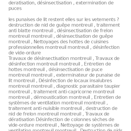
deratisation, désinsectisation , extermination de
puces
les punaises de lit restent elles sur les vetements ?
destruction de nid de guêpe montreuil , traitement
anti blatte montreuil , désinsectisation de frelon
montreuil montreuil , désinsectisation de guêpe
montreuil , Nettoyages des hottes de cuisines
professionnelles montreuil montreuil , désinfection
de vide-ordure
Travaux de désinsectisation montreuil , Travaux de
désinfection montreuil montreuil , Entretien de
hottes montreuil , désinsectisation de puce
montreuil montreuil , exterminateur de punaise de
lit montreuil , Désinfection de locaux insalubres
montreuil montreuil , diagnostic parasitaire taupier
montreuil , traitement anti-capricorne montreuil
montreuil , démoustication montreuil , Entretien de
systèmes de ventilation montreuil montreuil ,
traitement anti-nuisible montreuil , destruction de
nid de frelon montreuil montreuil , Travaux de
dératisation Désinfection de colonnes sèches de
vide-ordure montreuil , Nettoyage de systèmes de
ventilation montreuil montreuil , Destruction de nids