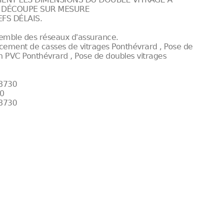
E DÉCOUPE SUR MESURE
FS DÉLAIS.
semble des réseaux d'assurance.
ement de casses de vitrages Ponthévrard , Pose de
n PVC Ponthévrard , Pose de doubles vitrages
78730
30
78730