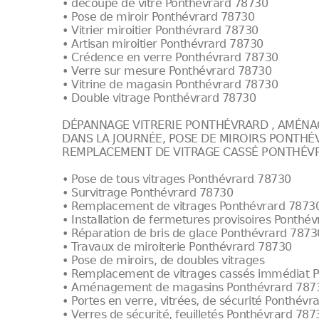
• découpe de vitre Ponthévrard 78730
• Pose de miroir Ponthévrard 78730
• Vitrier miroitier Ponthévrard 78730
• Artisan miroitier Ponthévrard 78730
• Crédence en verre Ponthévrard 78730
• Verre sur mesure Ponthévrard 78730
• Vitrine de magasin Ponthévrard 78730
• Double vitrage Ponthévrard 78730
DÉPANNAGE VITRERIE PONTHÉVRARD , AMÉN
DANS LA JOURNÉE, POSE DE MIROIRS PONTHÉ
REMPLACEMENT DE VITRAGE CASSÉ PONTHÉVR
• Pose de tous vitrages Ponthévrard 78730
• Survitrage Ponthévrard 78730
• Remplacement de vitrages Ponthévrard 7873
• Installation de fermetures provisoires Ponthé
• Réparation de bris de glace Ponthévrard 7873
• Travaux de miroiterie Ponthévrard 78730
• Pose de miroirs, de doubles vitrages
• Remplacement de vitrages cassés immédiat 
• Aménagement de magasins Ponthévrard 787
• Portes en verre, vitrées, de sécurité Ponthév
• Verres de sécurité, feuilletés Ponthévrard 787