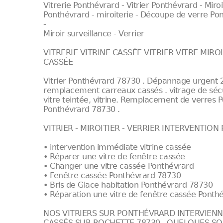
Vitrerie Ponthévrard - Vitrier Ponthévrard - Miro
Ponthévrard - miroiterie - Découpe de verre Pon
-
Miroir surveillance - Verrier
VITRERIE VITRINE CASSÉE VITRIER VITRE MIR
CASSÉE
Vitrier Ponthévrard 78730 . Dépannage urgent 2
remplacement carreaux cassés . vitrage de sécuri
vitre teintée, vitrine. Remplacement de verres 
Ponthévrard 78730 .
VITRIER - MIROITIER - VERRIER INTERVENTION
• intervention immédiate vitrine cassée
• Réparer une vitre de fenêtre cassée
• Changer une vitre cassée Ponthévrard
• Fenêtre cassée Ponthévrard 78730
• Bris de Glace habitation Ponthévrard 78730
• Réparation une vitre de fenêtre cassée Pont
NOS VITRIERS SUR PONTHÉVRARD INTERVIEN
CASSÉS SUR ROCHETTE 78730 , QUELQUES SO