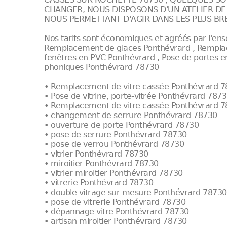
CHANGER, NOUS DISPOSONS D'UN ATELIER D
NOUS PERMETTANT D'AGIR DANS LES PLUS BRE
Nos tarifs sont économiques et agréés par l'en
Remplacement de glaces Ponthévrard , Remplac
fenêtres en PVC Ponthévrard , Pose de portes e
phoniques Ponthévrard 78730
• Remplacement de vitre cassée Ponthévrard 
• Pose de vitrine, porte-vitrée Ponthévrard 787
• Remplacement de vitre cassée Ponthévrard 
• changement de serrure Ponthévrard 78730
• ouverture de porte Ponthévrard 78730
• pose de serrure Ponthévrard 78730
• pose de verrou Ponthévrard 78730
• vitrier Ponthévrard 78730
• miroitier Ponthévrard 78730
• vitrier miroitier Ponthévrard 78730
• vitrerie Ponthévrard 78730
• double vitrage sur mesure Ponthévrard 78730
• pose de vitrerie Ponthévrard 78730
• dépannage vitre Ponthévrard 78730
• artisan miroitier Ponthévrard 78730