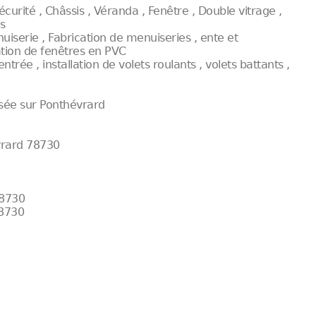
sécurité , Châssis , Véranda , Fenêtre , Double vitrage ,
ns
uiserie , Fabrication de menuiseries , ente et
lation de fenêtres en PVC
ntrée , installation de volets roulants , volets battants ,
sée sur Ponthévrard
vrard 78730
78730
78730