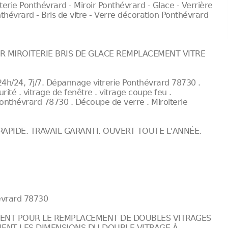
iterie Ponthévrard - Miroir Ponthévrard - Glace - Verrière
thévrard - Bris de vitre - Verre décoration Ponthévrard
OIR MIROITERIE BRIS DE GLACE REMPLACEMENT VITRE
4h/24, 7j/7. Dépannage vitrerie Ponthévrard 78730 .
té . vitrage de fenêtre . vitrage coupe feu .
Ponthévrard 78730 . Découpe de verre . Miroiterie
 RAPIDE. TRAVAIL GARANTI. OUVERT TOUTE L'ANNÉE.
hévrard 78730
NENT POUR LE REMPLACEMENT DE DOUBLES VITRAGES
IENT LES DIMENSIONS DU DOUBLE VITRAGE À