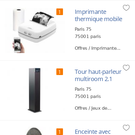
Imprimante
1
thermique mobile
Paris 75
75001 paris
Offres / Imprimante...
Tour haut-parleur
1
multiroom 2.1
Paris 75
75001 paris
Offres / Jeux de...
Enceinte avec
1