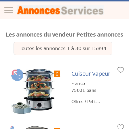
Les annonces du vendeur Petites annonces
Toutes les annonces 1 à
30
sur
15894
Cuiseur Vapeur
6
France
75001 paris
Offres / Petit...