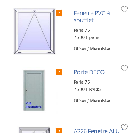
Fenetre PVC à
2
soufflet
Paris 75
75001 paris
Offres / Menuisier...
Porte DECO
2
Paris 75
75001 PARIS
Offres / Menuisier...
A226 Fenetre ALU 1
2