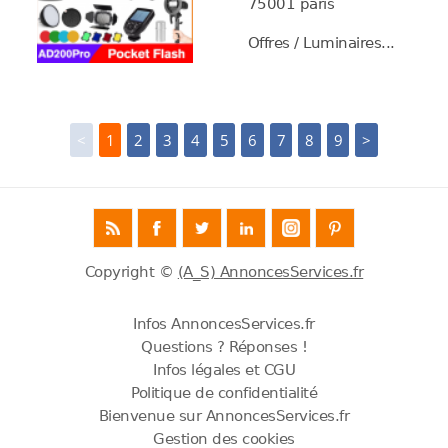
75001 paris
Offres / Luminaires...
<
1
2
3
4
5
6
7
8
9
>
Copyright ©
(A_S) AnnoncesServices.fr
Infos AnnoncesServices.fr
Questions ? Réponses !
Infos légales et CGU
Politique de confidentialité
Bienvenue sur AnnoncesServices.fr
Gestion des cookies