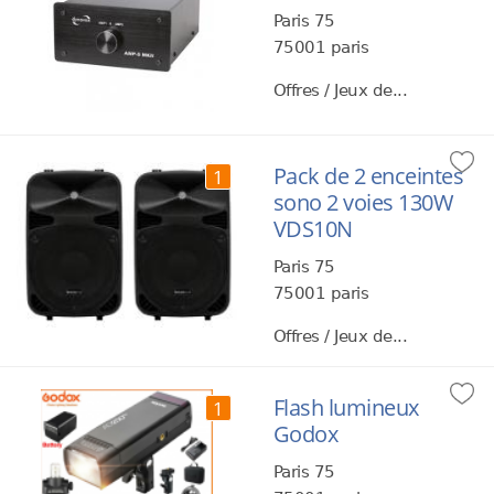
Paris 75
75001 paris
Offres / Jeux de...
Pack de 2 enceintes
1
sono 2 voies 130W
VDS10N
Paris 75
75001 paris
Offres / Jeux de...
Flash lumineux
1
Godox
Paris 75