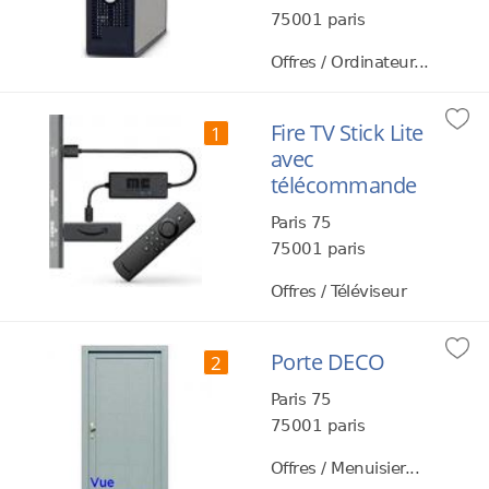
75001 paris
Offres / Ordinateur...
Fire TV Stick Lite
1
avec
télécommande
Paris 75
75001 paris
Offres / Téléviseur
Porte DECO
2
Paris 75
75001 paris
Offres / Menuisier...