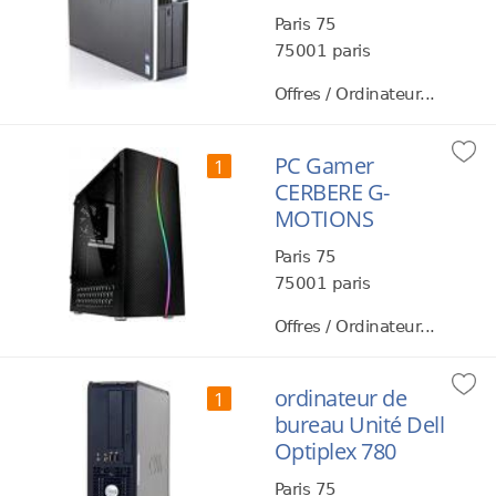
Paris 75
75001 paris
Offres / Ordinateur...
PC Gamer
1
CERBERE G-
MOTIONS
Paris 75
75001 paris
Offres / Ordinateur...
ordinateur de
1
bureau Unité Dell
Optiplex 780
Paris 75