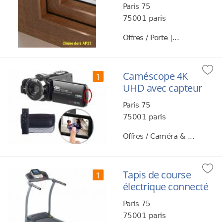
Paris 75
75001 paris
Offres / Porte |...
Caméscope 4K
1
UHD avec capteur
Paris 75
75001 paris
Offres / Caméra & ...
Tapis de course
1
électrique connecté
Paris 75
75001 paris