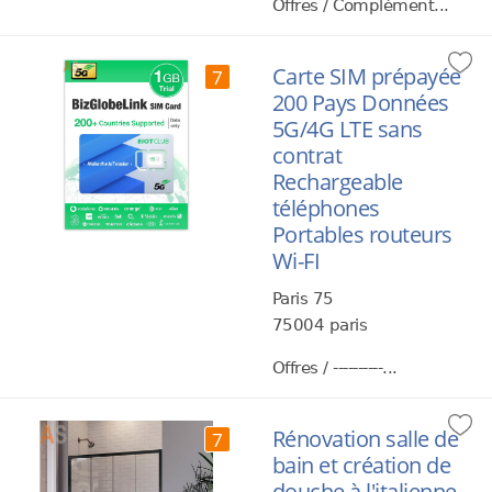
Offres / Complément...
Carte SIM prépayée
7
200 Pays Données
5G/4G LTE sans
contrat
Rechargeable
téléphones
Portables routeurs
Wi-FI
Paris 75
75004 paris
Offres / ----------...
Rénovation salle de
7
bain et création de
douche à l'italienne