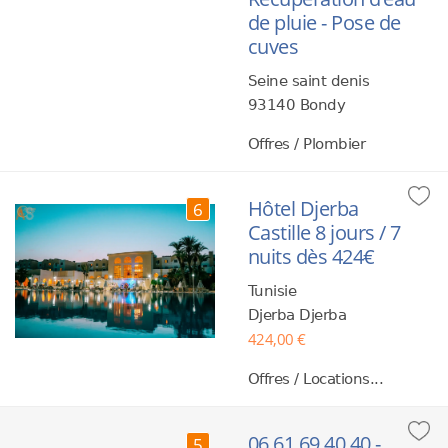
de pluie - Pose de
cuves
Seine saint denis
93140 Bondy
Offres / Plombier
Hôtel Djerba
6
Castille 8 jours / 7
nuits dès 424€
Tunisie
Djerba Djerba
424,00 €
Offres / Locations...
06 61 69 40 40 -
5