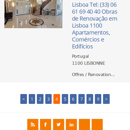
Lisboa Tel: (33) 06
61 69 40 40 Obras
de Renovação em
Lisboa 1100
Apartamentos,
Comércios e
Edifícios
Portugal
1100 LISBONNE
Offres / Renovation...
<
1
2
3
4
5
6
7
8
9
>