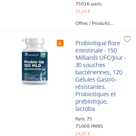
75016 paris
33,24 €
Offres / Produits...
Probiotique flore
6
intestinale - 150
Milliards UFC/Jour -
30 souches
bactériennes, 120
Gélules Gastro-
résistantes.
Probiotiques et
prebiotique,
lactoba
Paris 75
75008 PARIS
24,90 €