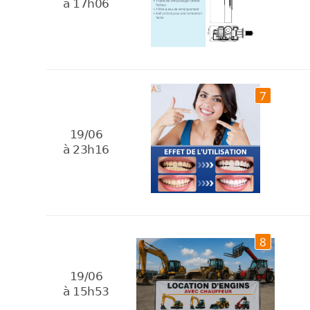
à 17h06
7
19/06
à 23h16
8
19/06
à 15h53