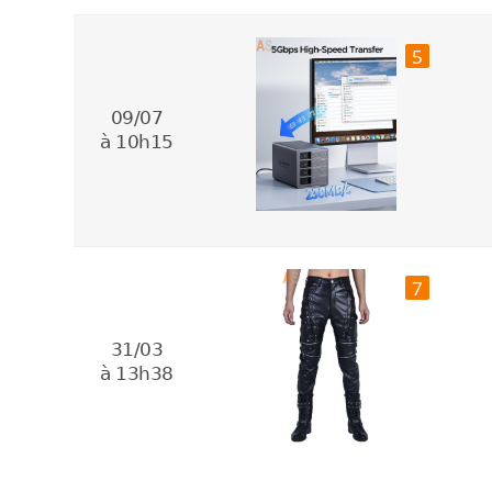
5
09/07
à 10h15
7
31/03
à 13h38